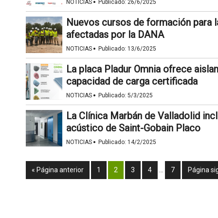
·
NOTICIAS
Publicado:
26/6/2025
Nuevos cursos de formación para l
afectadas por la DANA
·
NOTICIAS
Publicado:
13/6/2025
La placa Pladur Omnia ofrece aisla
capacidad de carga certificada
·
NOTICIAS
Publicado:
5/3/2025
La Clínica Marbán de Valladolid inc
acústico de Saint-Gobain Placo
·
NOTICIAS
Publicado:
14/2/2025
« Página anterior
1
2
3
4
…
7
Página si