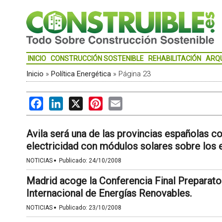
INICIO
CONSTRUCCIÓN SOSTENIBLE
REHABILITACIÓN
ARQ
Inicio
»
Política Energética
»
Página 23
Facebook
LinkedIn
X
Pinterest
Email
Avila será una de las provincias españolas 
electricidad con módulos solares sobre los 
·
NOTICIAS
Publicado:
24/10/2008
Madrid acoge la Conferencia Final Preparator
Internacional de Energías Renovables.
·
NOTICIAS
Publicado:
23/10/2008