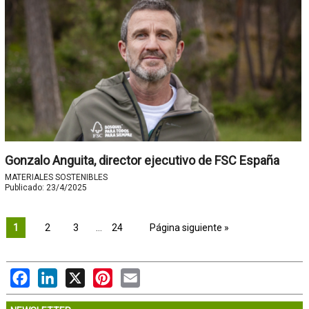
Gonzalo Anguita, director ejecutivo de FSC España
MATERIALES SOSTENIBLES
Publicado:
23/4/2025
1
2
3
…
24
Página siguiente »
Facebook
LinkedIn
X
Pinterest
Email